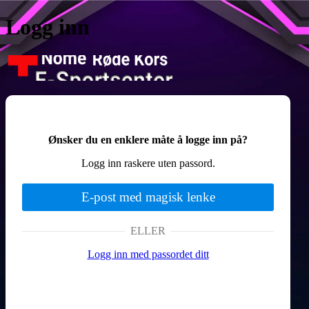
Logg inn
Nome Røde Ko
Ønsker du en enklere måte å logge inn på?
Logg inn raskere uten passord.
E-post med magisk lenke
ELLER
Logg inn med passordet ditt