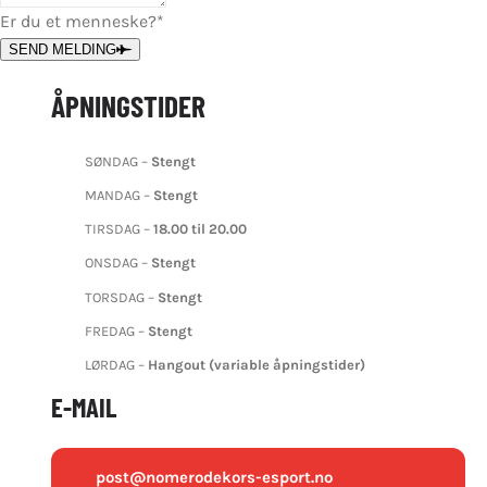
Er du et menneske?
*
SEND MELDING
ÅPNINGSTIDER
SØNDAG –
Stengt
MANDAG –
Stengt
TIRSDAG –
18.00 til 20.00
ONSDAG –
Stengt
TORSDAG –
Stengt
FREDAG –
Stengt
LØRDAG –
Hangout (variable åpningstider)
E-MAIL
post@nomerodekors-esport.no