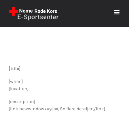
Hopp
til
innhold
[title]
[when]
[location]
[description]
[link newwindow=»yes»]Se flere detaljer[/link]